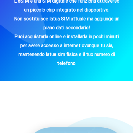
L’eSIM è una SIM digitale che funziona attraverso
un piccolo chip integrato nel dispositivo.
Non sostituisce latua SIM attuale ma aggiunge un
piano dati secondario!
Puoi acquistarla online e installarla in pochi minuti
per avere accesso a internet ovunque tu sia,
mantenendo latua sim fisica e il tuo numero di
telefono.