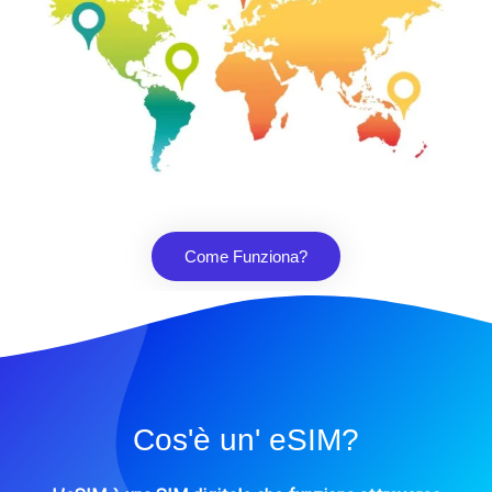
Come Funziona?
Cos'è un' eSIM?