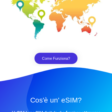
Come Funziona?
Cos'è un' eSIM?