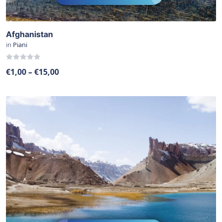
Afghanistan
in
Piani
0
€
1,00
–
€
15,00
out
of
5
View Details