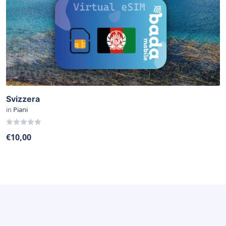
Svizzera
in
Piani
0
€
10,00
out
of
5