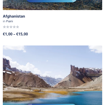
Afghanistan
in
Piani
0
€
1,00
–
€
15,00
out
of
5
View Details