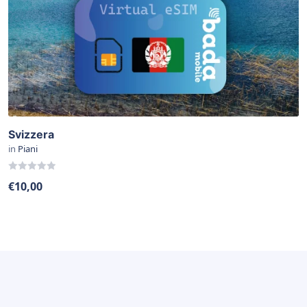
Svizzera
in
Piani
0
€
10,00
out
of
5