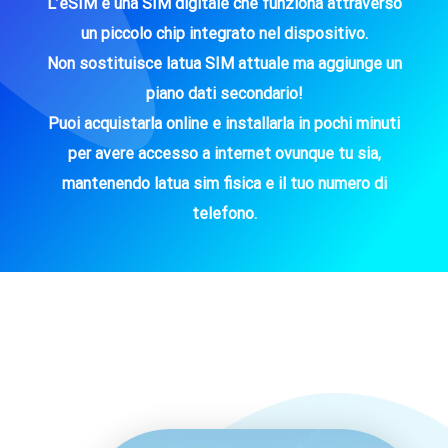
L’eSIM è una SIM digitale che funziona attraverso
un piccolo chip integrato nel dispositivo.
Non sostituisce latua SIM attuale ma aggiunge un
piano dati secondario!
Puoi acquistarla online e installarla in pochi minuti
per avere accesso a internet ovunque tu sia,
mantenendo latua sim fisica e il tuo numero di
telefono.