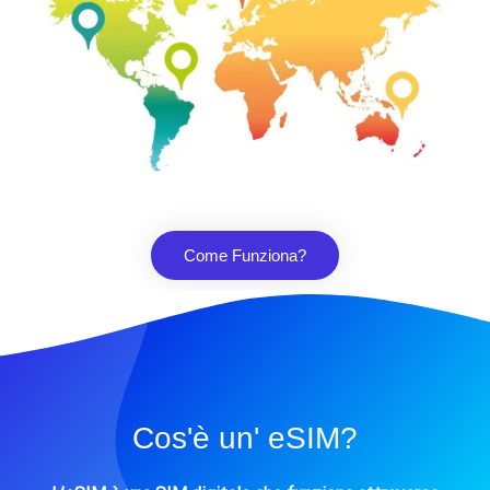
Come Funziona?
Cos'è un' eSIM?