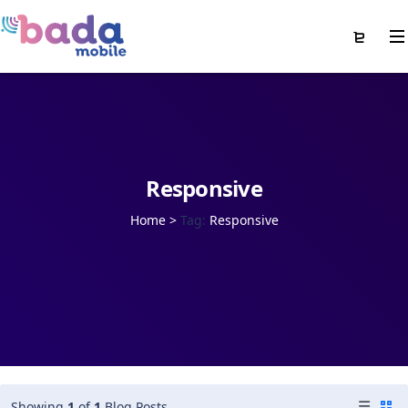
Responsive
Home
>
Tag:
Responsive
Showing
1
of
1
Blog Posts