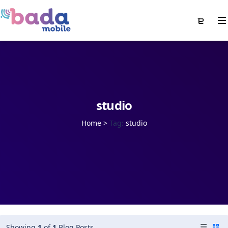
studio
Home
>
Tag:
studio
Showing
1
of
1
Blog Posts